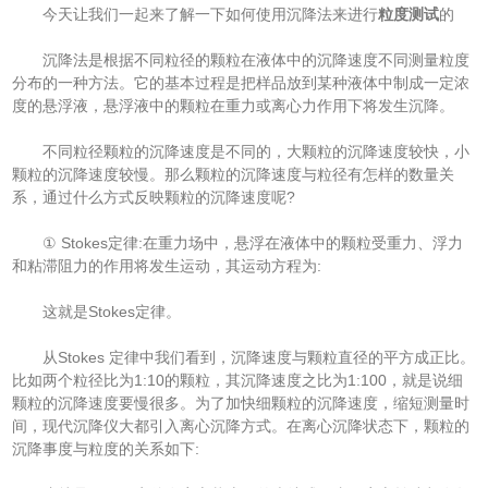
今天让我们一起来了解一下如何使用沉降法来进行
粒度测试
的
沉降法是根据不同粒径的颗粒在液体中的沉降速度不同测量粒度
分布的一种方法。它的基本过程是把样品放到某种液体中制成一定浓
度的悬浮液，悬浮液中的颗粒在重力或离心力作用下将发生沉降。
不同粒径颗粒的沉降速度是不同的，大颗粒的沉降速度较快，小
颗粒的沉降速度较慢。那么颗粒的沉降速度与粒径有怎样的数量关
系，通过什么方式反映颗粒的沉降速度呢?
① Stokes定律:在重力场中，悬浮在液体中的颗粒受重力、浮力
和粘滞阻力的作用将发生运动，其运动方程为:
这就是Stokes定律。
从Stokes 定律中我们看到，沉降速度与颗粒直径的平方成正比。
比如两个粒径比为1:10的颗粒，其沉降速度之比为1:100，就是说细
颗粒的沉降速度要慢很多。为了加快细颗粒的沉降速度，缩短测量时
间，现代沉降仪大都引入离心沉降方式。在离心沉降状态下，颗粒的
沉降事度与粒度的关系如下: