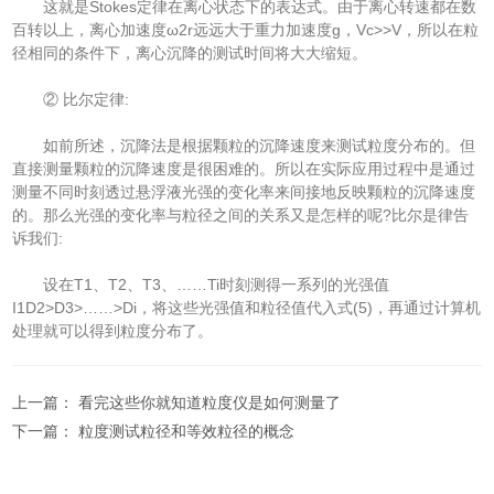
这就是Stokes定律在离心状态下的表达式。由于离心转速都在数
百转以上，离心加速度ω2r远远大于重力加速度g，Vc>>V，所以在粒
径相同的条件下，离心沉降的测试时间将大大缩短。
② 比尔定律:
如前所述，沉降法是根据颗粒的沉降速度来测试粒度分布的。但
直接测量颗粒的沉降速度是很困难的。所以在实际应用过程中是通过
测量不同时刻透过悬浮液光强的变化率来间接地反映颗粒的沉降速度
的。那么光强的变化率与粒径之间的关系又是怎样的呢?比尔是律告
诉我们:
设在T1、T2、T3、……Ti时刻测得一系列的光强值
I1D2>D3>……>Di，将这些光强值和粒径值代入式(5)，再通过计算机
处理就可以得到粒度分布了。
上一篇：
看完这些你就知道粒度仪是如何测量了
下一篇：
粒度测试粒径和等效粒径的概念