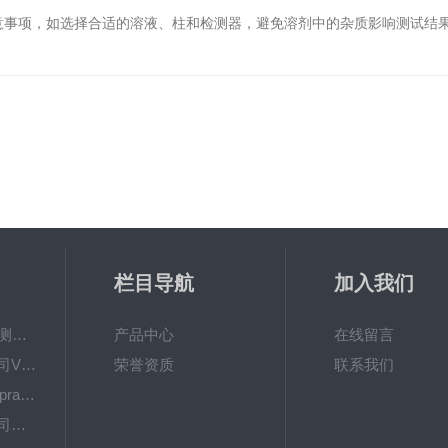
事项，如选择合适的溶液、柱和检测器，避免溶剂中的杂质影响测试结果
栏目导航
加入我们
量通技术GPC付费测试服务/分子量测试
产品中心
在线留言
美国PermeGear公司V系列垂直型透皮扩散仪
荣誉资质
联系我们
美国Proveris公司SprayVIEW喷雾模式和喷雾形态分析仪
美国PermeGear公司H系列水平式透皮扩散仪