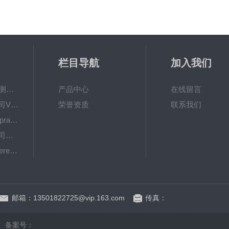
栏目导航
加入我们
量通技术GPC付费测试服务/分子量测试
产品中心
在线留言
美国PermeGear公司V系列垂直型透皮扩散仪
荣誉资质
联系我们
美国Proveris公司SprayVIEW喷雾模式和喷雾形态分析仪
美国PermeGear公司H系列水平式透皮扩散仪
美国Proveris公司Vereo系列自动触发器
美国PermeGear公司全自动透皮扩散仪
邮箱：13501822725@vip.163.com
传真：
d.
备案号：