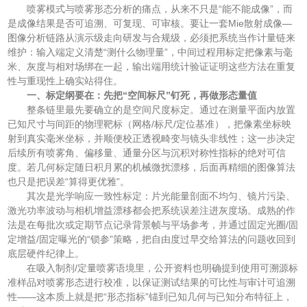
喷雾模式与喷雾形态分析的痛点，从来不只是“能不能成像”，而
是成像结果是否可追溯、可复现、可审核。要让一套Mie散射成像—
图像分析链路从演示级走向研发与合规级，必须把系统当作计量链来
维护：输入端定义清楚“测什么物理量”，中间过程用标定把像素与毫
米、灰度与相对场绑在一起，输出端用统计验证证明这些方法在重复
性与重现性上确实站得住。
一、标定纲要在：先把“空间标尺”钉死，再做形态量值
整条链里最先要确立的是空间尺度标定。通过在测量平面内放置
已知尺寸与间距的物理靶标（网格/标尺/定位基准），把像素坐标映
射到真实毫米坐标，并顺便校正透视畸变与镜头非线性；这一步决定
后续所有喷雾角、偏移量、通量分区与沉积对称性指标的绝对可信
度。若几何标定随日积月累的机械微扰漂移，后面再精细的图像算法
也只是把误差“算得更优雅”。
其次是光学响应一致性标定：片光能量剖面不均匀、镜片污染、
激光功率波动与相机增益漂移都会把系统误差注进灰度场。成熟的作
法是在每批次或定期节点记录背景帧与平场参考，并通过固定光圈/固
定增益/固定曝光的“锁参”策略，把自由度过早交给算法的问题收回到
底层硬件纪律上。
在吸入制剂/定量喷雾语境里，公开资料也明确提到使用可溯源标
准样品对喷雾形态进行校准，以保证测试结果的可比性与审计可追溯
性——这本质上就是把“形态指标”锚到已知几何与已知分布特征上，