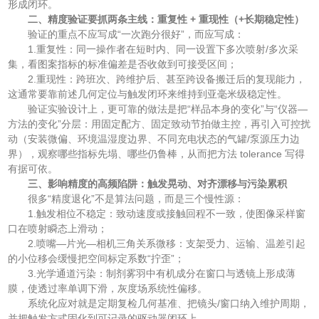
形成闭环。
二、精度验证要抓两条主线：重复性 + 重现性（+长期稳定性）
验证的重点不应写成“一次跑分很好”，而应写成：
1.重复性：同一操作者在短时内、同一设置下多次喷射/多次采
集，看图案指标的标准偏差是否收敛到可接受区间；
2.重现性：跨班次、跨维护后、甚至跨设备搬迁后的复现能力，
这通常要靠前述几何定位与触发闭环来维持到亚毫米级稳定性。
验证实验设计上，更可靠的做法是把“样品本身的变化”与“仪器—
方法的变化”分层：用固定配方、固定致动节拍做主控，再引入可控扰
动（安装微偏、环境温湿度边界、不同充电状态的气罐/泵源压力边
界），观察哪些指标先塌、哪些仍鲁棒，从而把方法 tolerance 写得
有据可依。
三、影响精度的高频陷阱：触发晃动、对齐漂移与污染累积
很多“精度退化”不是算法问题，而是三个慢性源：
1.触发相位不稳定：致动速度或接触回程不一致，使图像采样窗
口在喷射瞬态上滑动；
2.喷嘴—片光—相机三角关系微移：支架受力、运输、温差引起
的小位移会缓慢把空间标定系数“拧歪”；
3.光学通道污染：制剂雾羽中有机成分在窗口与透镜上形成薄
膜，使透过率单调下滑，灰度场系统性偏移。
系统化应对就是定期复检几何基准、把镜头/窗口纳入维护周期，
并把触发方式固化到可记录的驱动器闭环上。