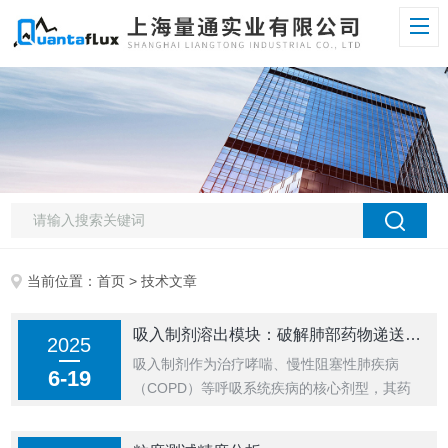
当前位置：
首页
> 技术文章
吸入制剂溶出模块：破解肺部药物递送效率的“黑匣子”
2025
吸入制剂作为治疗哮喘、慢性阻塞性肺疾病
6-19
（COPD）等呼吸系统疾病的核心剂型，其药
效发挥高度依赖药物在肺部的溶出与吸收过
程。吸入制剂溶出模块正是为破解这一复杂机