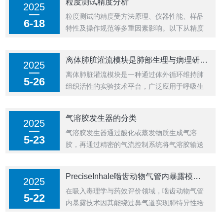
粒度测试精度分析
2025
制而生的关键技术，通过模拟人体肺部环境，
粒度测试的精度受方法原理、仪器性能、样品
精准量化气溶胶颗粒的溶出行为，成为药物研
6-18
特性及操作规范等多重因素影响。以下从精度
发...
来源、影响因素、提升方法及典型方法精度对
比四个方面系统阐述：粒度测试精度的核心来
离体肺脏灌流模块是肺部生理与病理研究的精密工具
2025
源：方法原理的局限性激光衍射法：基于米氏
离体肺脏灌流模块是一种通过体外循环维持肺
散射理论，假设颗粒为球形且均匀分散。对
5-26
组织活性的实验技术平台，广泛应用于呼吸生
于...
理学、药理学及毒理学研究。该模块通过模拟
体内环境，将动物肺脏与血液循环系统分离
气溶胶发生器的分类
2025
后，利用人工灌流液和机械通气维持其代谢功
气溶胶发生器通过酸化或蒸发物质生成气溶
能，为研究肺部生理机制及疾病模型提供了可
5-23
胶，再通过精密的气流控制系统将气溶胶输送
控...
至测试环境。其生成的气溶胶粒子被均匀分
布，确保浓度稳定且可调，用户可通过调节气
PreciseInhale啮齿动物气管内暴露模块：精准肺暴露研究的革新仪器
2025
流和喷嘴数量设置浓度范围(通常为10μg/L至
在吸入毒理学与药效评价领域，啮齿动物气管
100μg/L)。气溶胶发生器的分类：...
5-22
内暴露技术因其能绕过鼻气道实现肺特异性给
药而备受关注。瑞典吸入科学公司（ISAB）研