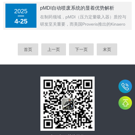
发的PreciseInhale啮齿动物气管内暴露模块，
pMDI自动喷废系统的显着优势解析
2025
凭借其创新设计与技术突破，成为该领域的标
在制药领域，pMDI（压力定量吸入器）质控与
准设备。一、精准剂量控...
4-25
研发至关重要，而美国Proveris推出的Kinaero
高通量pMDI自动喷废系统，为这一领域带来了
革命性的变革，展现出诸多显着优势。1.高效
测试能力：pMDI自动喷废系统最多可装填10个
首页
上一页
下一页
末页
样品同时...