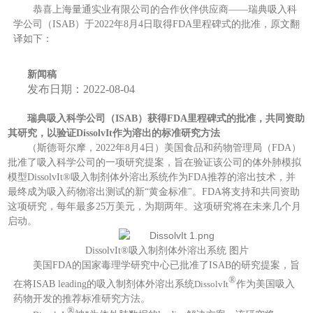
恭喜上海量通实业有限公司的合作伙伴供应商——瑞典吸入科
学公司（ISAB）于2022年8月4日取得FDA里程碑式的批准，原文翻
译如下：
新闻稿
发布日期：2022-08-04
瑞典
吸入科学公司（ISAB）获得FDA里程碑式的批准，
共同
资助
其研究，以验证DissolvIt作为溶出的标准研究方法
（斯德哥尔摩，2022年8月4日）美国食品和药物管理局（FDA）
批准了吸入科学公司的一项研究提案，旨在验证该公司的体外肺模拟
模型
DissolvIt
®
吸入制剂体外溶出系统
作为FDA推荐的溶出技术，并
最终成为吸入药物溶出测试的新“黄金标准"。FDA将支持和
共同资助
这项研究，每年最多25万美元，为期两年。这项研究将在未来几个月
启动。
DissolvIt
®
吸入制剂体外溶出系统 图片
美国FDA的国家毒理学研究中心已批准了ISAB的研究提案，
旨
®
制剂体外溶出系统
在将ISAB leading的吸入
DissolvIt
作为美国吸入
药物开发的推荐标准研究方法。
®