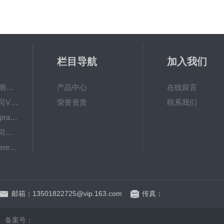
栏目导航
加入我们
量通技术GPC付费测试服务/分子量测试
产品中心
在线留言
美国PermeGear公司V系列垂直型透皮扩散仪
荣誉资质
联系我们
美国Proveris公司SprayVIEW喷雾模式和喷雾形态分析仪
美国PermeGear公司H系列水平式透皮扩散仪
美国Proveris公司Vereo系列自动触发器
美国PermeGear公司全自动透皮扩散仪
邮箱：13501822725@vip.163.com
传真：
d.
备案号：