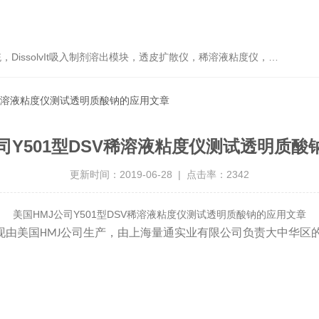
动触发器，高通量pMDI自动喷废系统，泵输出量和喷雾含量均匀度分析仪，粒度仪，固体表面ZETA电位分析仪，纳米粒度与ZETA电位分析仪，粉体流变仪，喷雾粒度仪
SV稀溶液粘度仪测试透明质酸钠的应用文章
司Y501型DSV稀溶液粘度仪测试透明质
更新时间：2019-06-28 | 点击率：2342
美国HMJ公司Y501型DSV稀溶液粘度仪测试透明质酸钠的应用文章
现由美国
公司生产，由上海量通实业有限公司负责大中华区
HMJ