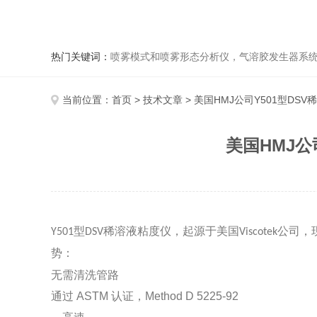
热门关键词：
喷雾模式和喷雾形态分析仪，气溶胶发生器系统，DissolvIt吸入制剂溶出模块，透皮扩散仪，稀溶液粘度仪，相对粘度仪，自
当前位置：
首页
>
技术文章
> 美国HMJ公司Y501型D
美国HMJ公
型
稀溶液粘度仪，起源于美国
公司，
Y501
DSV
Viscotek
势：
无需清洗管路
通过
ASTM
认证，
Method D 5225-92