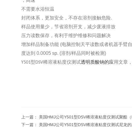
，高速
不需要水浴恒温
封闭体系，更加安全，不存在溶剂接触危险
.
样品使用量少，节省溶剂开支，减少废液排放
压力读数保存，有利于维护维修和问题解决
增加样品制备功能
(
电脑控制天平读数或者机器手臂
度达到
0.0005 sp. (
溶剂
/
样品同时被检测
)
型
稀溶液粘度仪测试
透明质酸钠的应
用文章
Y501
DSV
上一篇：
美国HMJ公司Y501型DSV稀溶液粘度仪测试聚酯（
下一篇：
美国HMJ公司Y501型DSV稀溶液粘度仪测试尼龙