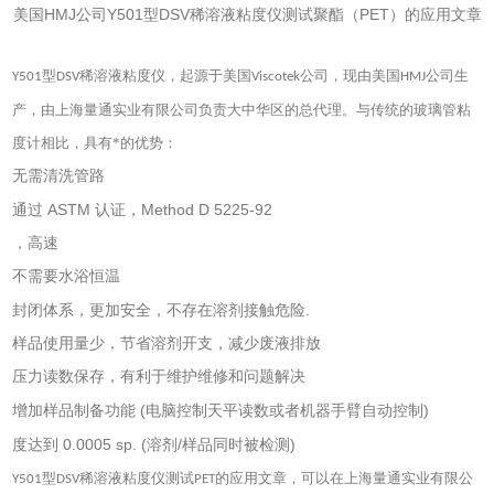
美国HMJ公司Y501型DSV稀溶液粘度仪测试聚酯（PET）的应用文章
型
稀溶液粘度仪，起源于美国
公司，现由美国
公司生
Y501
DSV
Viscotek
HMJ
产，由上海量通实业有限公司负责大中华区的总代理。与传统的玻璃管粘
度计相比，具有*的优势：
无需清洗管路
ASTM
Method D 5225-92
通过
认证，
，高速
不需要水浴恒温
.
封闭体系，更加安全，不存在溶剂接触危险
样品使用量少，节省溶剂开支，减少废液排放
压力读数保存，有利于维护维修和问题解决
(
)
增加样品制备功能
电脑控制天平读数或者机器手臂自动控制
0.0005 sp. (
/
)
度达到
溶剂
样品同时被检测
型
稀溶液粘度仪测试
的应用文章，可以在上海量通实业有限公
Y501
DSV
PET