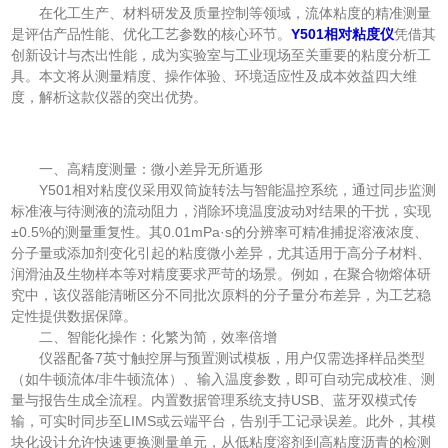
在化工生产、材料研发及质量控制等领域，流体粘度的精准测量
是评估产品性能、优化工艺参数的核心环节。
Y501相对粘度仪
凭借其
创新设计与杰出性能，成为实验室与工业现场至关重要的粘度分析工
具。本文将从测量精度、操作体验、环境适应性及成本效益四大维
度，解析这款仪器的突出优势。
一、高精度测量：微小差异无所遁形
Y501相对粘度仪采用双筒旋转法与智能温控系统，通过同步监测
标准液与待测液的流动阻力，消除环境温度波动对结果的干扰，实现
±0.5%的测量重复性。其0.01mPa·s的分辨率可精准捕捉溶液浓度、
分子量或添加剂变化引起的粘度微小差异，尤其适用于高分子材料、
润滑油及生物样本等对精度要求严苛的场景。例如，在聚合物熔体研
究中，该仪器能清晰区分不同批次原料的分子量分布差异，为工艺稳
定性提供数据保障。
二、智能化操作：化繁为简，效率倍增
仪器配备7英寸触控屏与预置测试模板，用户仅需选择样品类型
（如牛顿流体/非牛顿流体）、输入温度参数，即可自动完成校准、测
量与报告生成全流程。内置数据管理系统支持USB、蓝牙双模式传
输，可实时同步至LIMS或云端平台，告别手工记录误差。此外，其模
块化设计允许快速更换测量单元，从低粘度溶剂到高粘度沥青的检测