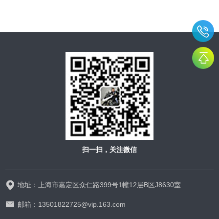
扫一扫，关注微信
地址：上海市嘉定区众仁路399号1幢12层B区J8630室
邮箱：13501822725@vip.163.com