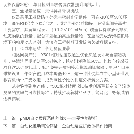
切换仅需30秒，单日检测量较传统仪器提升3倍以上。
三、全场景适应：无惧异常环境挑战
仪器采用工业级防护外壳与密封光学组件，可在-10℃至50℃环
境、85%RH湿度下稳定运行，满足野外地质勘探、高温车间等恶劣
工况需求。其宽量程设计（0.1-2×10⁵ mPa·s）覆盖从稀溶液到非流
动态物质的测量，配合可选配的高压测量舱，甚至能完成深海模拟环
境下的粘度动态监测，为海洋工程材料研发提供关键数据支持。
四、低成本运维：长期价值显著
相比同类产品，Y501相对粘度仪通过优化流道设计与自清洁功
能，将清洗周期缩短至5分钟/次，耗材消耗降低60%。其核心传感器
寿命达10万次以上，配合免费开放的校准曲线编辑权限，用户可自主
维护设备，年综合使用成本降低40%。这一特性使其在中小型企业及
教育机构中广受欢迎，成为高性价比的粘度分析解决方案。
从实验室到生产线，Y501相对粘度仪以技术创新重新定义了流体
测量的效率与可靠性标准，持续推动着材料科学、能源化工等领域的
边界拓展。
上一篇：
pMDI自动喷废系统的优势与主要性能解析
下一篇：
自动化推动精准评估：全自动透皮扩散仪操作指南